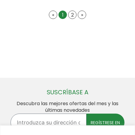
«
1
2
»
SUSCRÍBASE A
Descubra las mejores ofertas del mes y las
últimas novedades
Introduzca
su
REGÍSTRESE EN
dirección
de