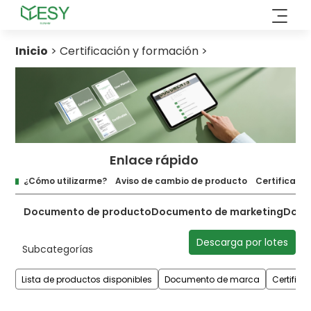
Ir
al
contenido
Inicio
>
Certificación y formación
>
Enlace rápido
¿Cómo utilizarme?
Aviso de cambio de producto
Certificació
Documento de producto
Documento de marketing
Docu
Descarga por lotes
Subcategorías
Lista de productos disponibles
Documento de marca
Certifica