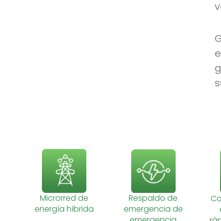
v
G
e
g
s
Microrred de
Respaldo de
Co
energía híbrida
emergencia de
emergencia
rá