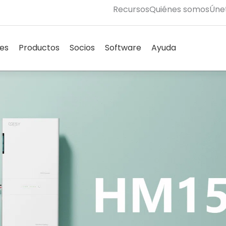
Recursos
Quiénes somos
Úne
Abierto Solutions
Abierto Products
Abierto Partners
Abierto Software
Abierto Su
nes
Productos
Socios
Software
Ayuda