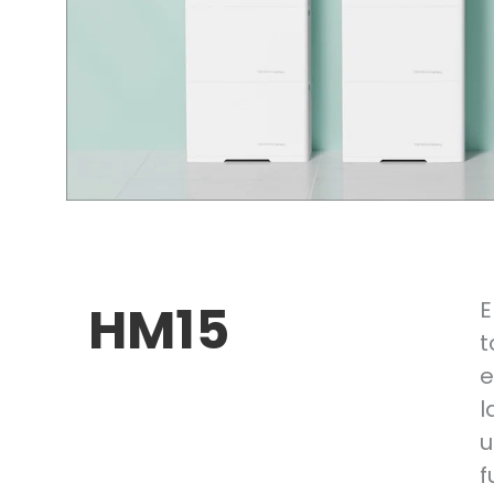
HM15
E
t
e
l
u
f