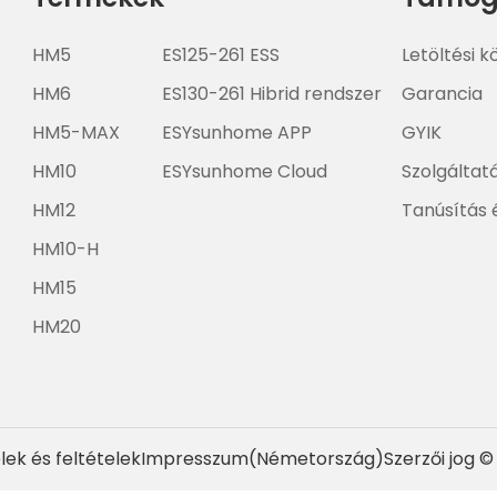
HM5
ES125-261 ESS
Letöltési 
HM6
ES130-261 Hibrid rendszer
Garancia
HM5-MAX
ESYsunhome APP
GYIK
HM10
ESYsunhome Cloud
Szolgáltat
HM12
Tanúsítás 
HM10-H
HM15
HM20
lek és feltételek
Impresszum(Németország)
Szerzői jog ©