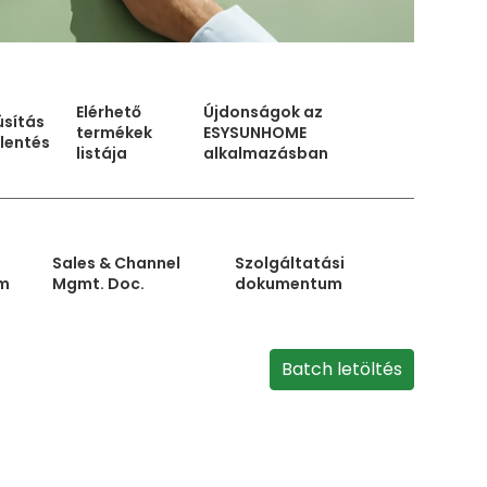
Elérhető
Újdonságok az
sítás
termékek
ESYSUNHOME
elentés
listája
alkalmazásban
Sales & Channel
Szolgáltatási
m
Mgmt. Doc.
dokumentum
Batch letöltés