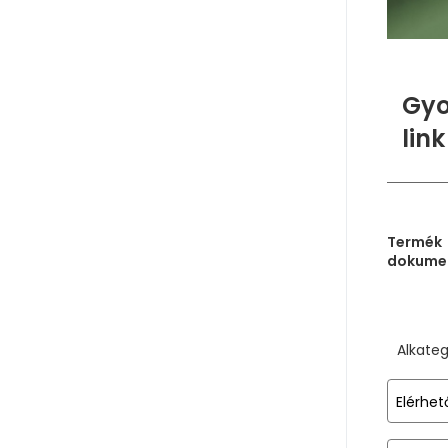
Gyo
link
Termék
dokume
Alkateg
Elérhet