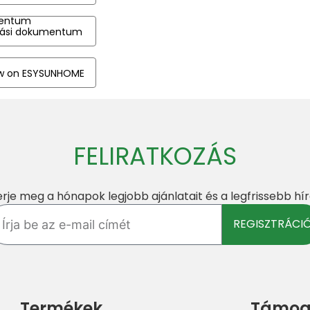
entum
ási dokumentum
ew on ESYSUNHOME
FELIRATKOZÁS
rje meg a hónapok legjobb ajánlatait és a legfrissebb hí
a
REGISZTRÁCI
il
mét
Termékek
Támog