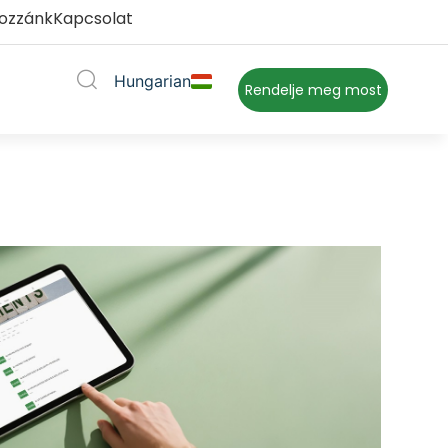
hozzánk
Kapcsolat
Hungarian
 megnyitása
Rendelje meg most