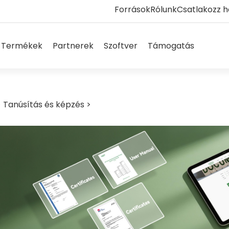
Források
Rólunk
Csatlakozz 
olutions megnyitása
Products megnyitása
Partners megnyitása
Software megnyitása
Support
Termékek
Partnerek
Szoftver
Támogatás
>
Tanúsítás és képzés
>