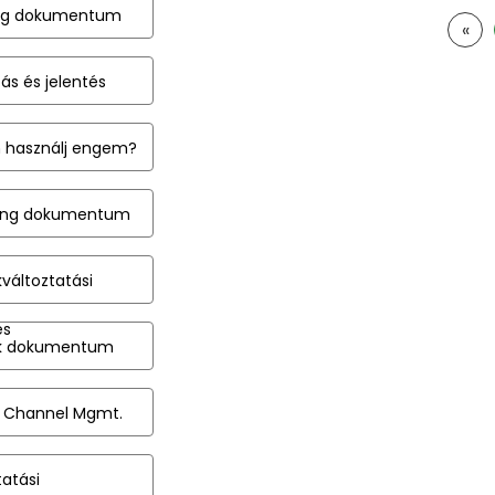
ng dokumentum
«
ás és jelentés
 használj engem?
ing dokumentum
változtatási
és
k dokumentum
& Channel Mgmt.
tatási