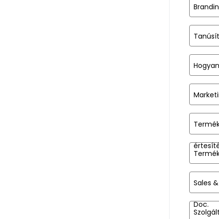
Brandi
Tanúsít
Hogyan
Market
Termék
értesít
Termé
Sales 
Doc.
Szolgál