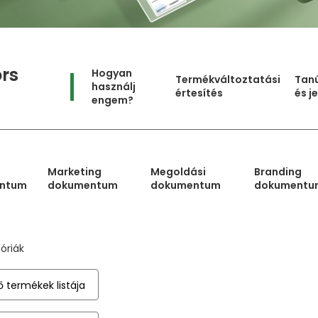
rs
Hogyan
Termékváltoztatási
Tanú
használj
értesítés
és j
engem?
Marketing
Megoldási
Branding
ntum
dokumentum
dokumentum
dokumentu
óriák
ő termékek listája