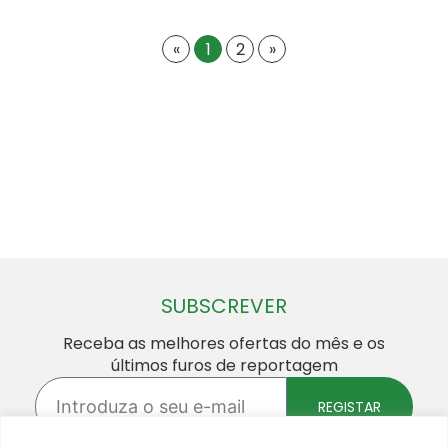
«
1
2
»
SUBSCREVER
Receba as melhores ofertas do mês e os
últimos furos de reportagem
Introduza
o
REGISTAR
seu
e-