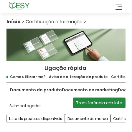
Saltar
para
o
Início
>
Certificação e formação
>
conteúdo
Ligação rápida
Como utilizar-me?
Aviso de alteração de produto
Certificaçã
Documento do produto
Documento de marketing
Docum
Transferência em lote
Sub-categorias
Lista de produtos disponíveis
Documento de marca
Certificaç