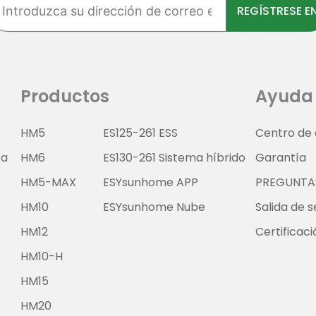
REGÍSTRESE E
rección
rreo
ectrónico
Productos
Ayuda
HM5
ES125-261 ESS
Centro de
sa
HM6
ES130-261 Sistema híbrido
Garantía
HM5-MAX
ESYsunhome APP
PREGUNTA
HM10
ESYsunhome Nube
Salida de s
HM12
Certificac
HM10-H
HM15
HM20