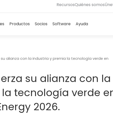
Recursos
Quiénes somos
Úne
Abierto Solutions
Abierto Products
Abierto Partners
Abierto Software
Abierto Su
nes
Productos
Socios
Software
Ayuda
u alianza con la industria y premia la tecnología verde en
rza su alianza con la
 la tecnología verde e
Energy 2026.