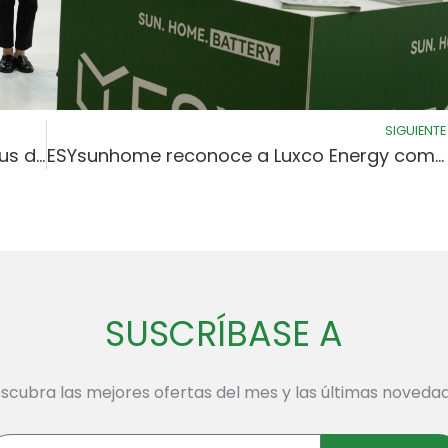
SIGUIENTE
ESYsunhome celebra la excelencia de sus distribuidores con un impulso energético en Smart Energy 2026.
ESYsunhome reconoce a Luxco Energy como el mejor distribuidor en Smart Energy 2026.
SUSCRÍBASE A
scubra las mejores ofertas del mes y las últimas noveda
troduzca