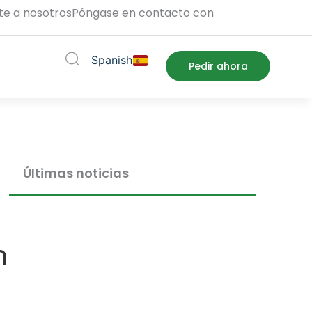
te a nosotros
Póngase en contacto con
Spanish
pport
Pedir ahora
Últimas noticias
n