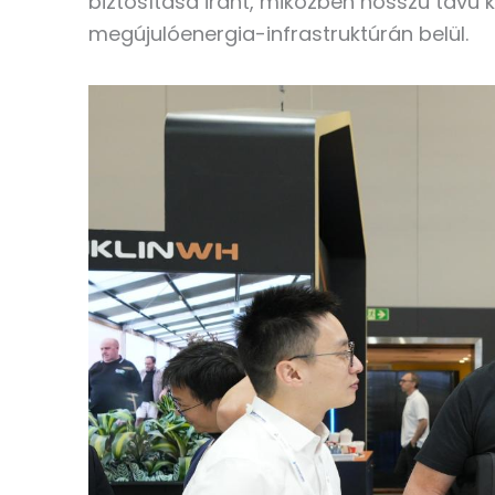
biztosítása iránt, miközben hosszú távú 
megújulóenergia-infrastruktúrán belül.