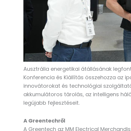
Ausztrália energetikai átállásának legfon
Konferencia és Kiállítás összehozza az ip
innovátorokat és technológiai szolgáltat
akkumulátoros tárolás, az intelligens há
legújabb fejlesztéseit.
A Greentechről
A Greentech az MM Electrical Merchandisi