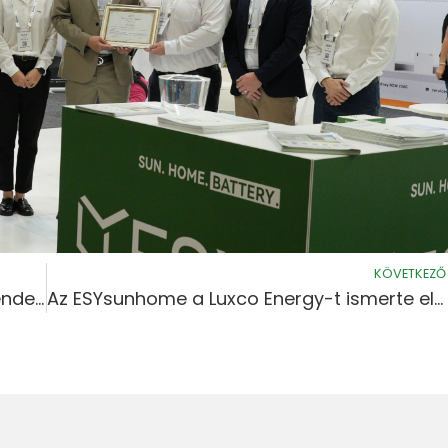
KÖVETKEZŐ
Az ESYsunhome a Smart Energy 2026 rendezvényen az Energy Spurttal ünnepli forgalmazói kiválóságát
Az ESYsunhome a Luxco Energy-t ismerte el a Smart Energy 2026 legjobb forgalmazójaként