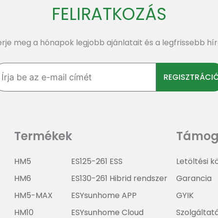
FELIRATKOZÁS
rje meg a hónapok legjobb ajánlatait és a legfrissebb hí
a
REGISZTRÁCI
il
mét
Termékek
Támog
HM5
ES125-261 ESS
Letöltési 
HM6
ES130-261 Hibrid rendszer
Garancia
HM5-MAX
ESYsunhome APP
GYIK
HM10
ESYsunhome Cloud
Szolgáltat