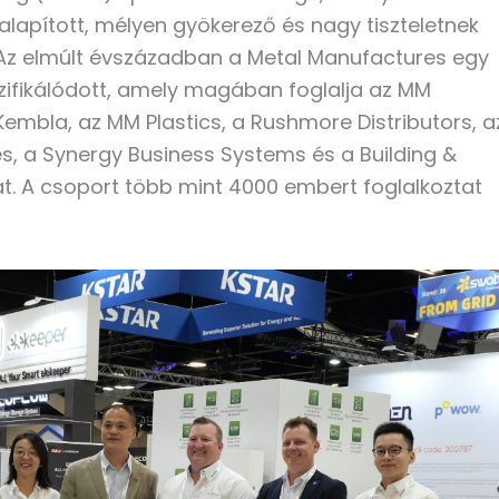
alapított, mélyen gyökerező és nagy tiszteletnek
. Az elmúlt évszázadban a Metal Manufactures egy
zifikálódott, amely magában foglalja az MM
embla, az MM Plastics, a Rushmore Distributors, a
es, a Synergy Business Systems és a Building &
at. A csoport több mint 4000 embert foglalkoztat