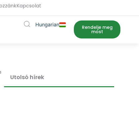
hozzánk
Kapcsolat
Hungarian
a
t megnyitása
Rendelje meg
most
a
Utolsó hírek