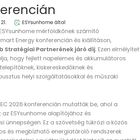
ferencián
21.
ESYsunhome által
 ESYsunhome mérföldkőnek számító
art Energy konferencián és kiállításon,
b Stratégiai Partnerének járó díj
. Ezen elmélyítet
lja, hogy fejlett napelemes és akkumulátoros
telepítőknek, kiskereskedőknek és
busztus helyi szolgáltatásokkal és műszaki
SEC 2026 konferencián mutatták be, ahol a
k az ESYsunhome alapítójához és
ási ünnepségen. Ez a szövetség tükrözi a közös
ágos és megbízható energiatároló rendszerek