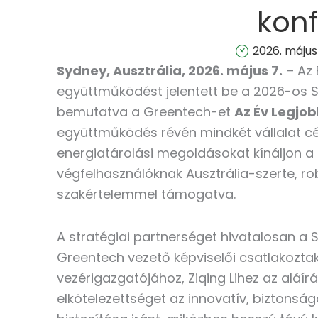
kon
2026. május 
Sydney, Ausztrália, 2026. május 7.
– Az
együttműködést jelentett be a 2026-os Sm
bemutatva a Greentech-et
Az Év Legjob
együttműködés révén mindkét vállalat cé
energiatárolási megoldásokat kínáljon a 
végfelhasználóknak Ausztrália-szerte, ro
szakértelemmel támogatva.
A stratégiai partnerséget hivatalosan a 
Greentech vezető képviselői csatlakozta
vezérigazgatójához, Ziqing Lihez az aláír
elkötelezettséget az innovatív, biztons