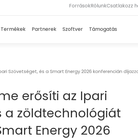
Források
Rólunk
Csatlakozz 
olutions megnyitása
Products megnyitása
Partners megnyitása
Software megnyitás
Suppor
Termékek
Partnerek
Szoftver
Támogatás
pari Szövetséget, és a Smart Energy 2026 konferencián díjazz
e erősíti az Ipari
s a zöldtechnológiát
 Smart Energy 2026