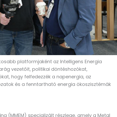
tosabb platformjaként az Intelligens Energia
arág vezetőit, politikai döntéshozókat,
ókat, hogy felfedezzék a napenergia, az
lózatok és a fenntartható energia ökoszisztémák
ng (MMEM) specializált részlege, amely a Metal