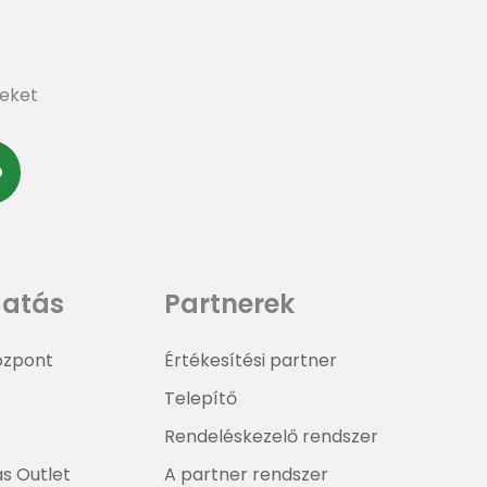
reket
Ó
atás
Partnerek
központ
Értékesítési partner
Telepítő
Rendeléskezelő rendszer
ás Outlet
A partner rendszer