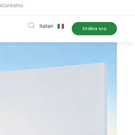
i
Contatto
Italian
ort
Ordina ora