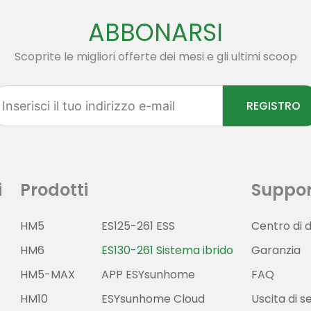
ABBONARSI
Scoprite le migliori offerte dei mesi e gli ultimi scoop
serisci
REGISTRO
o
irizzo
il
i
Prodotti
Suppor
HM5
ES125-261 ESS
Centro di 
HM6
ES130-261 Sistema ibrido
Garanzia
HM5-MAX
APP ESYsunhome
FAQ
HM10
ESYsunhome Cloud
Uscita di se