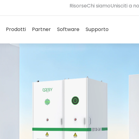
Risorse
Chi siamo
Unisciti a no
Aprire Solutions
Aprire Products
Aprire Partners
Aprire Software
Aprire Supp
Prodotti
Partner
Software
Supporto