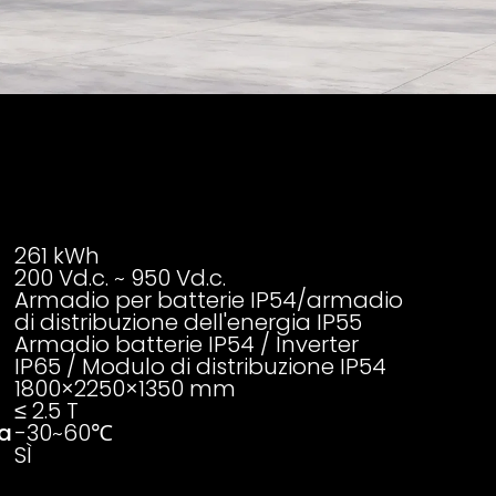
261 kWh
200 Vd.c. ~ 950 Vd.c.
Armadio per batterie IP54/armadio
di distribuzione dell'energia IP55
Armadio batterie IP54 / Inverter
IP65 / Modulo di distribuzione IP54
1800×2250×1350 mm
≤ 2.5 T
va
-30~60℃
SÌ