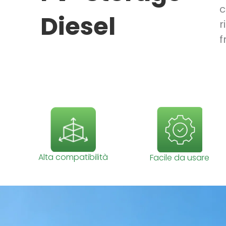
c
Diesel
r
f
Alta compatibilità
Facile da usare