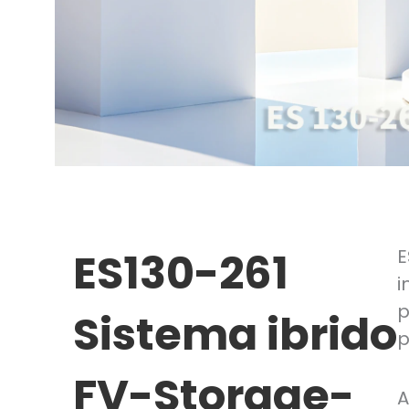
ES130-261
E
i
p
Sistema ibrido
p
FV-Storage-
A