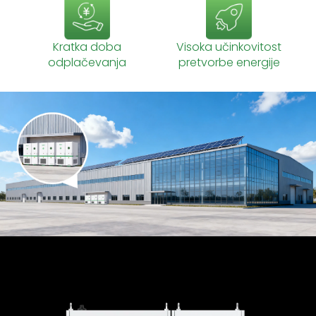
Kratka doba
Visoka učinkovitost
odplačevanja
pretvorbe energije