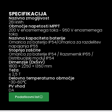
SPECIFIKACIJA
Nazivna zmogljivost
261 kWh
Območje napetosti MPPT
200 V enosmernega toka ~ 950 V enosmernega
toka.
Nazivna kapaciteta baterije
Omarica za baterijo IP54/Omarica za razdelitev
napajanja IP55
Stopnja zaščite
Omarica za baterije IP54 / Razsmernik IP65 /
Distribucijski modul IP54
Dimenzije (DxŠxV)
1800 × 2250 × 1350 mm
Teža
≤ 2,5 T
Delovno temperaturno območje
-30~60℃
PV vhod
DA
Podatkovni list