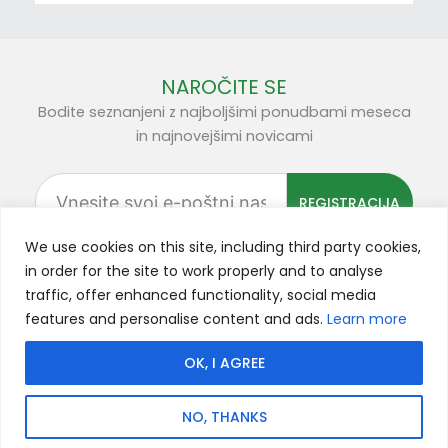
NAROČITE SE
Bodite seznanjeni z najboljšimi ponudbami meseca
in najnovejšimi novicami
Vnesite
svoj
REGISTRACIJA
e-
poštni
We use cookies on this site, including third party cookies,
naslov
in order for the site to work properly and to analyse
traffic, offer enhanced functionality, social media
F
Y
L
I
X
features and personalise content and ads.
Learn more
a
o
i
n
-
c
u
n
s
t
OK, I AGREE
e
T
k
t
w
Pravilnik
Pravilnik
Pogoji
Impressum
Avtorske pravice © 2022
b
u
e
a
i
o
o
poslovanja
(Nemčija)
Flick Tech. Vse pravice
NO, THANKS
zasebnosti
piškotkih
pridržane.
o
b
d
g
t