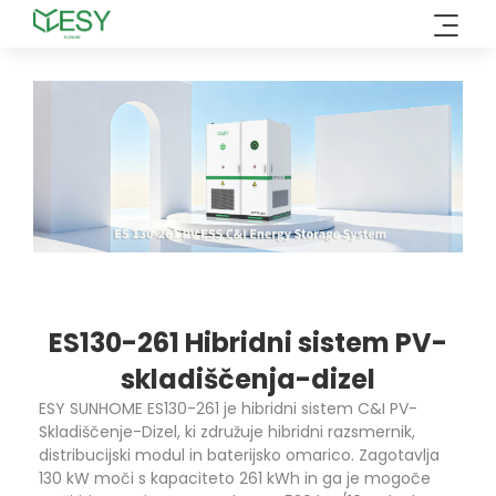
Preskoči
na
vsebino
ES130-261 Hibridni sistem PV-
skladiščenja-dizel
ESY SUNHOME ES130-261 je hibridni sistem C&I PV-
Skladiščenje-Dizel, ki združuje hibridni razsmernik,
distribucijski modul in baterijsko omarico. Zagotavlja
130 kW moči s kapaciteto 261 kWh in ga je mogoče