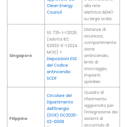
Clean Energy
alla rete
Council
elettrica AEMO
su larga scala.
Distanze di
SS 725-1-1:2026
sicurezza,
(adotta IEC
compartimenta
62933-5-1:2024
zione
MOD) +
Singapore
antincendio,
Disposizioni ESS
limiti di
del Codice
stoccaggio,
antincendio
impianti
SCDF
sprinkler.
Quadro di
Circolare del
riferimento
Dipartimento
aggiornato per
dell'Energia
l'integrazione dei
(DOE) DC2026-
Filippine
sistemi di
02-0008
accumulo di