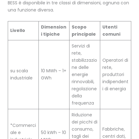
BESS è disponibile in tre classi di dimensioni, ognuna con
una funzione diversa.
Dimension
Scopo
Utenti
Livello
i tipiche
principale
comuni
Servizi di
rete,
stabilizzazio
Operatori di
ne delle
rete,
su scala
10 MWh – 1+
energie
produttori
industriale
GWh
rinnovabili,
indipendent
regolazione
i di energia
della
frequenza
Riduzione
dei picchi di
*Commerci
consumo,
Fabbriche,
ale e
50 kWh – 10
tagli dei
centri dati,