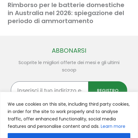
Rimborso per le batterie domestiche
in Australia nel 2026: spiegazione del
periodo di ammortamento
ABBONARSI
Scoprite le migliori offerte dei mesi e gli ultimi
scoop
Inserisci
il
REGISTRO
tuo
indirizzo
We use cookies on this site, including third party cookies,
e-
in order for the site to work properly and to analyse
mail
traffic, offer enhanced functionality, social media
F
Y
L
I
X
features and personalise content and ads.
Learn more
a
o
i
n
-