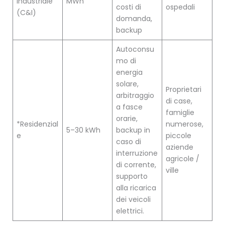
industriale
MWh
costi di
ospedali
(C&I)
domanda,
backup
Autoconsu
mo di
energia
solare,
Proprietari
arbitraggio
di case,
a fasce
famiglie
orarie,
*Residenzial
numerose,
5–30 kWh
backup in
e
piccole
caso di
aziende
interruzione
agricole /
di corrente,
ville
supporto
alla ricarica
dei veicoli
elettrici.