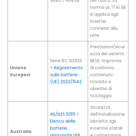
9540 / 9540A
del fuoco. La
norma UL 1741 SB
si applica agli
inverter
connessi alla
rete.
Prestazioni/sicur
ezza dei sistemi
Serie IEC 62933
BESS; impronta
Unione
+
Regolamento
di carbonio,
Europea
sulle batterie
contenuto
(UE) 2023/1542
riciclato e
obiettivi di
riciclaggio.
Sicurezza
AS/NZS 5139
+
dell'installazione;
Elenco delle
idoneità agli
batterie
incentivi statali
Australia
approvate dal
e connessione