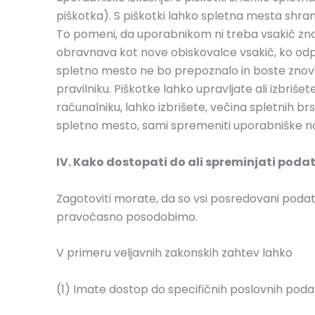
piškotka). S piškotki lahko spletna mesta shrani
To pomeni, da uporabnikom ni treba vsakič znov
obravnava kot nove obiskovalce vsakič, ko odpr
spletno mesto ne bo prepoznalo in boste znova
pravilniku. Piškotke lahko upravljate ali izbriš
računalniku, lahko izbrišete, večina spletnih b
spletno mesto, sami spremeniti uporabniške na
IV. Kako dostopati do ali spreminjati poda
Zagotoviti morate, da so vsi posredovani podatk
pravočasno posodobimo.
V primeru veljavnih zakonskih zahtev lahko
(1) Imate dostop do specifičnih poslovnih podatk