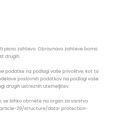
ložiti pisno zahtevo. Obravnavo zahteve bomo
st drugih.
e podatke na podlagi vaše privolitve, kot to
 obdelave poslovnih podatkov na podlagi vaše
i drugih ustreznih utemeljitev.
v, se lahko obrnete na organ za varstvo
/article-29/structure/data-protection-