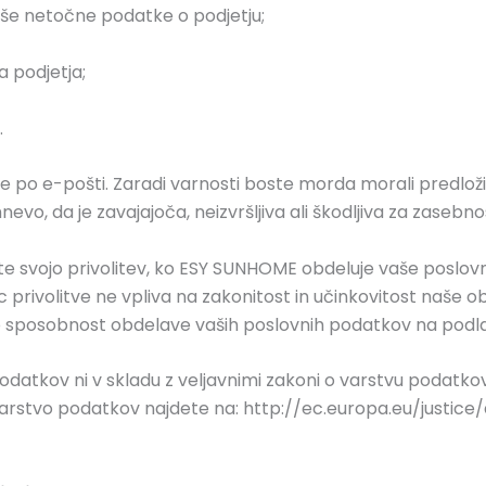
še netočne podatke o podjetju;
a podjetja;
.
išite po e-pošti. Zaradi varnosti boste morda morali pred
vo, da je zavajajoča, neizvršljiva ali škodljiva za zasebno
ete svojo privolitev, ko ESY SUNHOME obdeluje vaše poslovn
 privolitve ne vpliva na zakonitost in učinkovitost naše
šo sposobnost obdelave vaših poslovnih podatkov na podlag
datkov ni v skladu z veljavnimi zakoni o varstvu podatko
rstvo podatkov najdete na: http://ec.europa.eu/justice