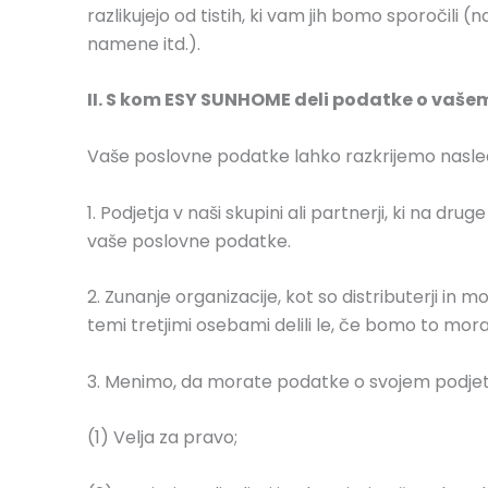
razlikujejo od tistih, ki vam jih bomo sporočil
namene itd.).
II. S kom ESY SUNHOME deli podatke o vaše
Vaše poslovne podatke lahko razkrijemo nasle
1. Podjetja v naši skupini ali partnerji, ki na
vaše poslovne podatke.
2. Zunanje organizacije, kot so distributerji in 
temi tretjimi osebami delili le, če bomo to moral
3. Menimo, da morate podatke o svojem podjetju
(1) Velja za pravo;