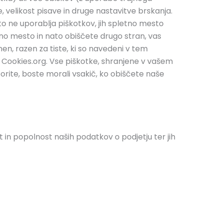
, velikost pisave in druge nastavitve brskanja.
o ne uporablja piškotkov, jih spletno mesto
tno mesto in nato obiščete drugo stran, vas
n, razen za tiste, ki so navedeni v tem
ut Cookies.org. Vse piškotke, shranjene v vašem
torite, boste morali vsakič, ko obiščete naše
 in popolnost naših podatkov o podjetju ter jih