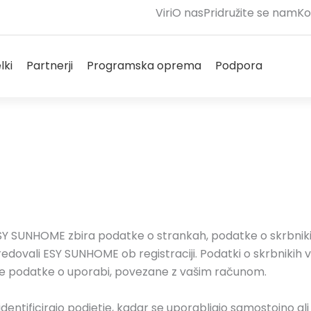
Viri
O nas
Pridružite se nam
Ko
o Solutions
Odprto Products
Odprto Partners
Odprto Software
Odprto 
lki
Partnerji
Programska oprema
Podpora
Pogoji poslovanja
 ESY SUNHOME zbira podatke o strankah, podatke o skrbnik
redovali ESY SUNHOME ob registraciji. Podatki o skrbnikih v
irne podatke o uporabi, povezane z vašim računom.
dentificirajo podjetje, kadar se uporabljajo samostojno ali