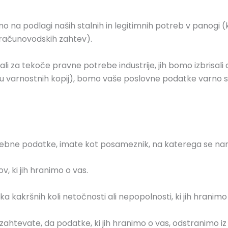
 na podlagi naših stalnih in legitimnih potreb v panogi (kot
n računovodskih zahtev).
za tekoče pravne potrebe industrije, jih bomo izbrisali a
vu varnostnih kopij), bomo vaše poslovne podatke varno shran
osebne podatke, imate kot posameznik, na katerega se nan
, ki jih hranimo o vas.
kakršnih koli netočnosti ali nepopolnosti, ki jih hranimo
ahtevate, da podatke, ki jih hranimo o vas, odstranimo iz