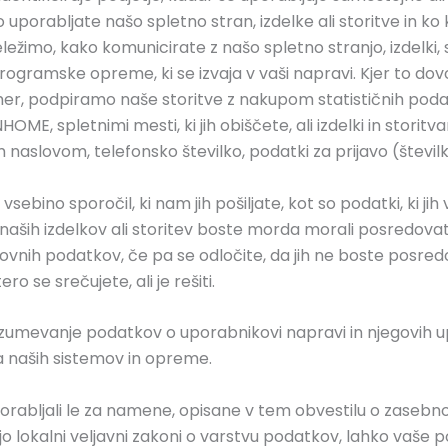
orabljate našo spletno stran, izdelke ali storitve in ko 
ležimo, kako komunicirate z našo spletno stranjo, izdelki, 
programske opreme, ki se izvaja v vaši napravi. Kjer to do
imer, podpiramo naše storitve z nakupom statističnih podatk
ME, spletnimi mesti, ki jih obiščete, ali izdelki in storitva
aslovom, telefonsko številko, podatki za prijavo (številk
sebino sporočil, ki nam jih pošiljate, kot so podatki, ki jih
aših izdelkov ali storitev boste morda morali posredovat
lovnih podatkov, če pa se odločite, da jih ne boste posr
ro se srečujete, ali je rešiti.
umevanje podatkov o uporabnikovi napravi in njegovih 
a naših sistemov in opreme.
ljali le za namene, opisane v tem obvestilu o zasebnosti
ejo lokalni veljavni zakoni o varstvu podatkov, lahko vaše