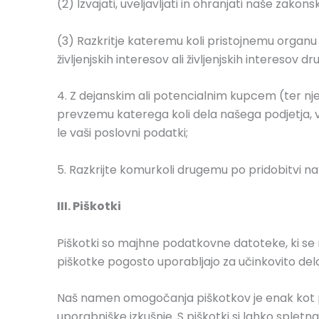
(2) Izvajati, uveljavljati in ohranjati naše zakon
(3) Razkritje kateremu koli pristojnemu organu p
življenjskih interesov ali življenjskih interesov dru
4. Z dejanskim ali potencialnim kupcem (ter nj
prevzemu katerega koli dela našega podjetja, v
le vaši poslovni podatki;
5. Razkrijte komurkoli drugemu po pridobitvi na
III. Piškotki
Piškotki so majhne podatkovne datoteke, ki se 
piškotke pogosto uporabljajo za učinkovito delo
Naš namen omogočanja piškotkov je enak kot pri 
uporabniške izkušnje. S piškotki si lahko sple