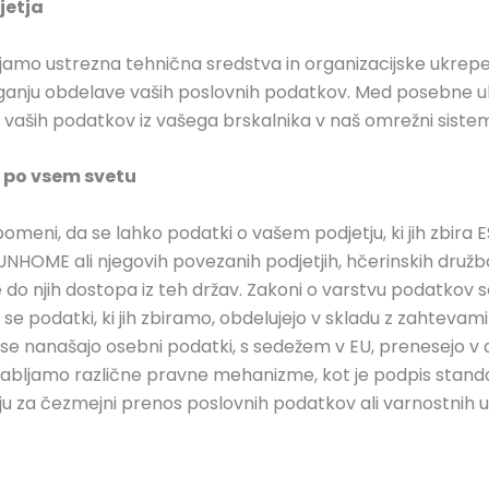
jetja
mo ustrezna tehnična sredstva in organizacijske ukrepe. U
eganju obdelave vaših poslovnih podatkov. Med posebne ukre
s vaših podatkov iz vašega brskalnika v naš omrežni siste
o po vsem svetu
meni, da se lahko podatki o vašem podjetju, ki jih zbira E
 SUNHOME ali njegovih povezanih podjetjih, hčerinskih družba
do njih dostopa iz teh držav. Zakoni o varstvu podatkov se
 podatki, ki jih zbiramo, obdelujejo v skladu z zahtevami 
e nanašajo osebni podatki, s sedežem v EU, prenesejo v dr
orabljamo različne pravne mehanizme, kot je podpis standar
ju za čezmejni prenos poslovnih podatkov ali varnostnih 