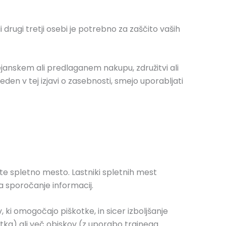
drugi tretji osebi je potrebno za zaščito vaših
ejanskem ali predlaganem nakupu, združitvi ali
en v tej izjavi o zasebnosti, smejo uporabljati
te spletno mesto. Lastniki spletnih mest
za sporočanje informacij.
ki omogočajo piškotke, in sicer izboljšanje
tka) ali več obiskov (z uporabo trajnega