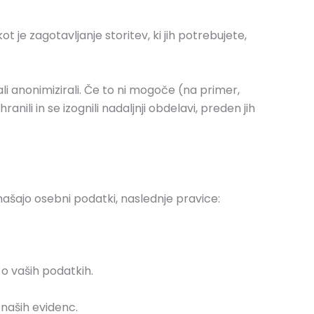
 je zagotavljanje storitev, ki jih potrebujete,
li anonimizirali. Če to ni mogoče (na primer,
ili in se izognili nadaljnji obdelavi, preden jih
ašajo osebni podatki, naslednje pravice:
 o vaših podatkih.
 naših evidenc.