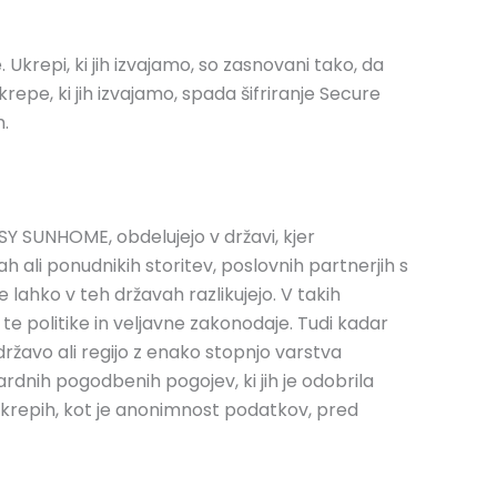
krepi, ki jih izvajamo, so zasnovani tako, da
pe, ki jih izvajamo, spada šifriranje Secure
m.
SY SUNHOME, obdelujejo v državi, kjer
h ali ponudnikih storitev, poslovnih partnerjih s
 lahko v teh državah razlikujejo. V takih
te politike in veljavne zakonodaje. Tudi kadar
žavo ali regijo z enako stopnjo varstva
dnih pogodbenih pogojev, ki jih je odobrila
ukrepih, kot je anonimnost podatkov, pred