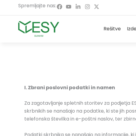
Preskoči
F
Y
L
I
X
Spremljajte nas:
a
o
i
n
-
na
c
u
n
s
t
vsebino
e
T
k
t
w
b
u
e
a
i
Odprt
Rešitve
Izde
o
b
d
g
t
o
a
I
r
t
k
n
a
e
m
r
I. Zbrani poslovni podatki in namen
Za zagotavljanje spletnih storitev za podjetja
skrbnikih se nanašajo na podatke, ki ste jih pos
telefonska številka in e-poštni naslov, ter zb
Podatki skrbnika se nanašajo na informacije, ki i