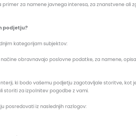
i (na primer za namene javnega interesa, za znanstvene ali
m podjetju?
dnjim kategorijam subjektov:
 druge načine obravnavajo poslovne podatke, za namene, opis
monterji, ki bodo vašemu podjetju zagotavljale storitve, ko
i storiti za izpolnitev pogodbe z vami.
 posredovati iz naslednjih razlogov: