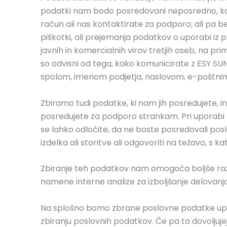
podatki nam bodo posredovani neposredno, ko up
račun ali nas kontaktirate za podporo; ali pa be
piškotki, ali prejemanja podatkov o uporabi iz 
javnih in komercialnih virov tretjih oseb, na pr
so odvisni od tega, kako komunicirate z ESY SUNHO
spolom, imenom podjetja, naslovom, e-poštnim n
Zbiramo tudi podatke, ki nam jih posredujete, in v
posredujete za podporo strankam. Pri uporabi n
se lahko odločite, da ne boste posredovali pos
izdelka ali storitve ali odgovoriti na težavo, s kate
Zbiranje teh podatkov nam omogoča boljše raz
namene interne analize za izboljšanje delovanj
Na splošno bomo zbrane poslovne podatke uporab
zbiranju poslovnih podatkov. Če pa to dovoljuj