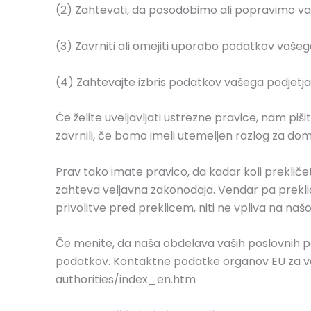
(2) Zahtevati, da posodobimo ali popravimo va
(3) Zavrniti ali omejiti uporabo podatkov vašeg
(4) Zahtevajte izbris podatkov vašega podjetja
Če želite uveljavljati ustrezne pravice, nam p
zavrnili, če bomo imeli utemeljen razlog za domne
Prav tako imate pravico, da kadar koli preklič
zahteva veljavna zakonodaja. Vendar pa preklic
privolitve pred preklicem, niti ne vpliva na na
Če menite, da naša obdelava vaših poslovnih po
podatkov. Kontaktne podatke organov EU za va
authorities/index_en.htm