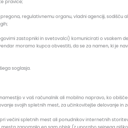
ske pravice;
regona, regulativnemu organu, vladni agenciji, sodišču ali 
gih;
egovimi zastopniki in svetovalci) komunicirati o vsakem d
endar moramo kupca obvestiti, da se za namen, ki je naved
šega soglasja.
namestijo v vaš računalnik ali mobilno napravo, ko obišče
vanje svojih spletnih mest, za učinkovitejše delovanje in 
večini spletnih mest ali ponudnikov internetnih storitev, 
tna mesta zapomnijo en sam obisk (z uporabo sejnega piško