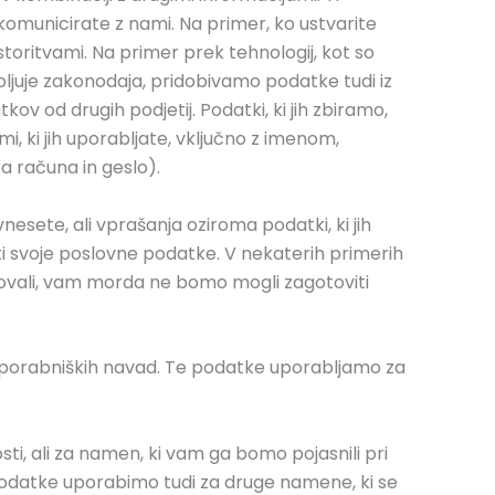
komunicirate z nami. Na primer, ko ustvarite
storitvami. Na primer prek tehnologij, kot so
voljuje zakonodaja, pridobivamo podatke tudi iz
ov od drugih podjetij. Podatki, ki jih zbiramo,
mi, ki jih uporabljate, vključno z imenom,
a računa in geslo).
 vnesete, ali vprašanja oziroma podatki, ki jih
i svoje poslovne podatke. V nekaterih primerih
edovali, vam morda ne bomo mogli zagotoviti
uporabniških navad. Te podatke uporabljamo za
, ali za namen, ki vam ga bomo pojasnili pri
 podatke uporabimo tudi za druge namene, ki se