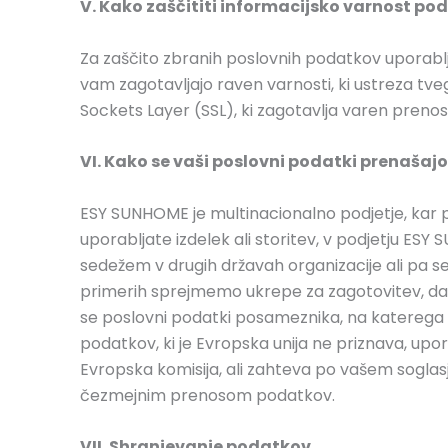
V. Kako zaščititi informacijsko varnost pod
Za zaščito zbranih poslovnih podatkov uporablja
vam zagotavljajo raven varnosti, ki ustreza tv
Sockets Layer (SSL), ki zagotavlja varen preno
VI. Kako se vaši poslovni podatki prenašaj
ESY SUNHOME je multinacionalno podjetje, kar po
uporabljate izdelek ali storitev, v podjetju ESY
sedežem v drugih državah organizacije ali pa se 
primerih sprejmemo ukrepe za zagotovitev, da se
se poslovni podatki posameznika, na katerega s
podatkov, ki je Evropska unija ne priznava, up
Evropska komisija, ali zahteva po vašem soglas
čezmejnim prenosom podatkov.
VII. Shranjevanje podatkov