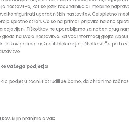
jo nastavitve, kot so jezik računalnika ali mobilne naprave
a konfigurirati uporabniških nastavitev. Če spletno mest
ejo spletno stran. Če se na primer prijavite na eno sple
 odjavljeni. Piškotkov ne uporabljamo za noben drug name
ete glede na svoje nastavitve. Za več informacij glejte Abo
rskalnikov pa ima možnost blokiranja piškotkov. Če pa to s
stavitve.
tke vašega podjetja
i o podjetju točni. Potrudili se bomo, da ohranimo točnost
ov, ki jih hranimo o vas;