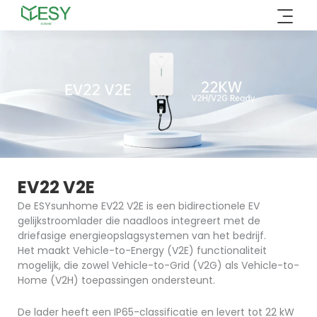
Overslaan
naar
inhoud
EV22 V2E
De ESYsunhome EV22 V2E is een bidirectionele EV
gelijkstroomlader die naadloos integreert met de
driefasige energieopslagsystemen van het bedrijf.
Het
maakt Vehicle-to-Energy (V2E) functionaliteit
mogelijk, die zowel Vehicle-to-Grid (V2G) als Vehicle-to-
Home (V2H) toepassingen ondersteunt.
De lader heeft een IP65-classificatie en levert tot 22 kW 