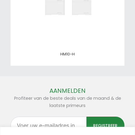
HM10-H
AANMELDEN
Profiteer van de beste deals van de maand & de
laatste primeurs
Voer
uw
REGISTREER
e-