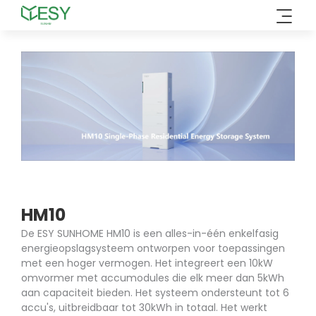
Overslaan
naar
inhoud
HM10
De ESY SUNHOME HM10 is een alles-in-één enkelfasig
energieopslagsysteem ontworpen voor toepassingen
met een hoger vermogen. Het integreert een 10kW
omvormer met accumodules die elk meer dan 5kWh
aan capaciteit bieden. Het systeem ondersteunt tot 6
accu's, uitbreidbaar tot 30kWh in totaal. Het werkt