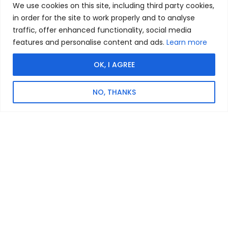
We use cookies on this site, including third party cookies,
in order for the site to work properly and to analyse
traffic, offer enhanced functionality, social media
features and personalise content and ads.
Learn more
OK, I AGREE
NO, THANKS
SPECIFICATIE
Faseconfiguratie
Eenfase
Max. Uitgangsvermogen
10 kW
Uitbreidbare capaciteit
5,12~30,72 kWh
Beschermingsclassificatie
IP66
Afmetingen (LxBxH)
600 × 305 × (908~2008) mm
Gewicht
113~363 kg
Bedrijfstemperatuurbereik