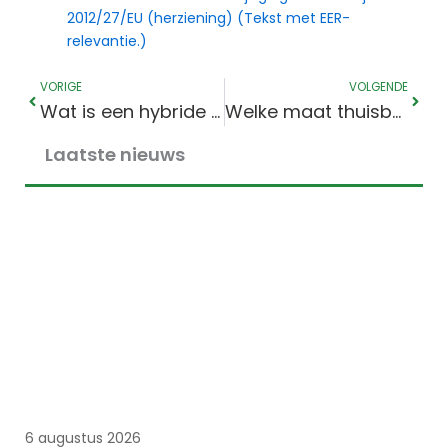
2012/27/EU (herziening) (Tekst met EER-
relevantie.)
Prev
Volg
VORIGE
VOLGENDE
Wat is een hybride omvormer? Hoe werkt het, de voor- en nadelen in 2026.
Welke maat thuisbatterij heb ik nodig? Maattabel 2026
Laatste nieuws
6 augustus 2026