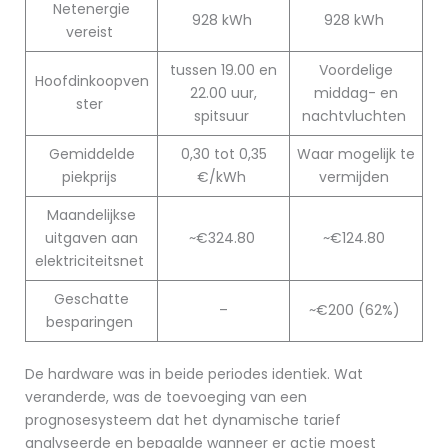
Netenergie
928 kWh
928 kWh
vereist
tussen 19.00 en
Voordelige
Hoofdinkoopven
22.00 uur,
middag- en
ster
spitsuur
nachtvluchten
Gemiddelde
0,30 tot 0,35
Waar mogelijk te
piekprijs
€/kWh
vermijden
Maandelijkse
uitgaven aan
~€324.80
~€124.80
elektriciteitsnet
Geschatte
–
~€200 (62%)
besparingen
De hardware was in beide periodes identiek. Wat
veranderde, was de toevoeging van een
prognosesysteem dat het dynamische tarief
analyseerde en bepaalde wanneer er actie moest