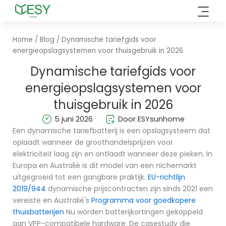
Overslaan
naar
inhoud
Home
/
Blog
/ Dynamische tariefgids voor
energieopslagsystemen voor thuisgebruik in 2026
Dynamische tariefgids voor
energieopslagsystemen voor
thuisgebruik in 2026
5 juni 2026
Door ESYsunhome
Een dynamische tariefbatterij is een opslagsysteem dat
oplaadt wanneer de groothandelsprijzen voor
elektriciteit laag zijn en ontlaadt wanneer deze pieken. In
Europa en Australië is dit model van een nichemarkt
uitgegroeid tot een gangbare praktijk.
EU-richtlijn
2019/944
dynamische prijscontracten zijn sinds 2021 een
vereiste en Australië's
Programma voor goedkopere
thuisbatterijen
Nu worden batterijkortingen gekoppeld
aan VPP-compatibele hardware. De casestudy die