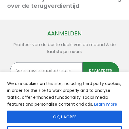
over de terugverdientijd
AANMELDEN
Profiteer van de beste deals van de maand & de
laatste primeurs
Voer
uw
REGISTREER
e-
mailadres
We use cookies on this site, including third party cookies,
in
in order for the site to work properly and to analyse
traffic, offer enhanced functionality, social media
F
Y
L
I
X
features and personalise content and ads.
Learn more
a
o
i
n
-
c
u
n
s
t
OK, I AGREE
e
t
k
t
w
Privacybeleid
Cookiebeleid
Algemene
Impressum(Duitsland)
Copyright © 2022 Flick