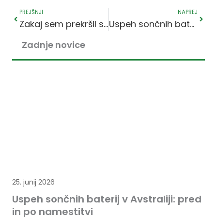
Prejšnje
Napre
PREJŠNJI
NAPREJ
Zakaj sem prekršil svoje zlato pravilo: namestitev cenovno ugodne baterije
Uspeh sončnih baterij v Avstraliji: pred in po namestitvi
Zadnje novice
25. junij 2026
Uspeh sončnih baterij v Avstraliji: pred
in po namestitvi