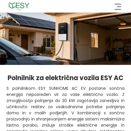
Preskoči
na
vsebino
Polnilnik za električna vozila ESY AC
S polnilnikom ESY SUNHOME AC EV postane sončna
energija neposreden vir za vaše električno vozilo. Z
zmogljivostjo polnjenja do 30 kW zagotavlja zanesljivo in
učinkovito rešitev za vsakodnevne potrebe polnjenja
doma in v malih podjetjih. V kombinaciji s sončno
proizvodnjo in shranjevanjem energije sistem maksimizira
lastno porabo, znižuje stroške električne energije in