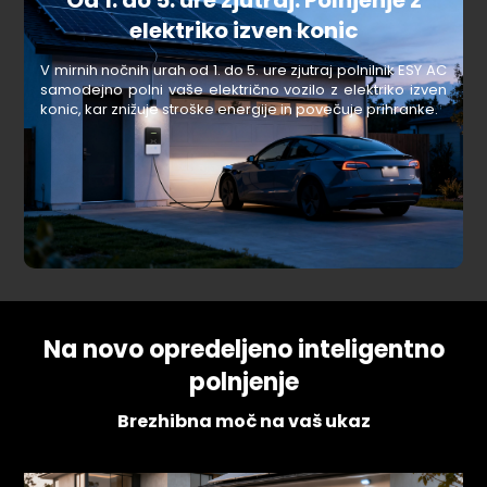
Od 1. do 5. ure zjutraj: Polnjenje z
elektriko izven konic
V mirnih nočnih urah od 1. do 5. ure zjutraj polnilnik ESY AC
samodejno polni vaše električno vozilo z elektriko izven
konic, kar znižuje stroške energije in povečuje prihranke.
Na novo opredeljeno inteligentno
polnjenje
Brezhibna moč na vaš ukaz