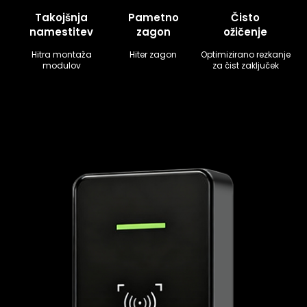
Takojšnja
Pametno
Čisto
namestitev
zagon
ožičenje
Hitra montaža
Hiter zagon
Optimizirano rezkanje
modulov
za čist zaključek