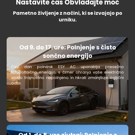
Nastavite čas Obvladajte moč
Pametno življenje z načini, ki se izvajajo po
urniku.
Od 9. do 17. ure: Polnjenje s čisto
sončno energijo
Čez dan polnilnik ESY AC uporablja presežno
fotovoltaično energijo, s čimer ohranja vaše električno
vozilo trajnostno napolnjeno in hkrati zmanjšuje ogljični
odtis.