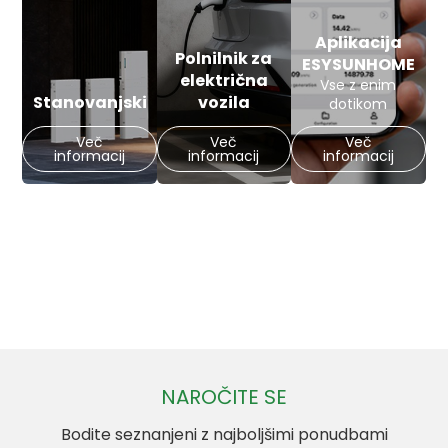
Aplikacija
Polnilnik za
ESYSUNHOME
električna
Vse z enim
Stanovanjski
vozila
dotikom
Več
Več
Več
informacij
informacij
informacij
NAROČITE SE
Bodite seznanjeni z najboljšimi ponudbami