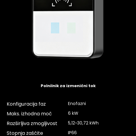
Polnilnik za izmenični tok
Konfiguracija faz
Enofazni
Maks. izhodna moč
6 kW
Razširljiva zmogljivost
5,12~30,72 kWh
Stopnja zaščite
IP66