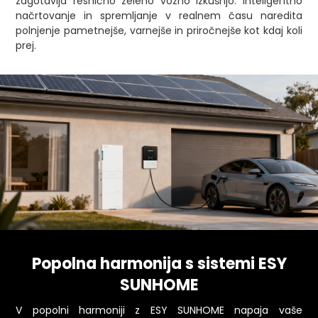
zagotavlja resnično zeleno vozno izkušnjo. Inteligentno
načrtovanje in spremljanje v realnem času naredita
polnjenje pametnejše, varnejše in priročnejše kot kdaj koli
prej.
Popolna harmonija s sistemi ESY
SUNHOME
V popolni harmoniji z ESY SUNHOME napaja vaše