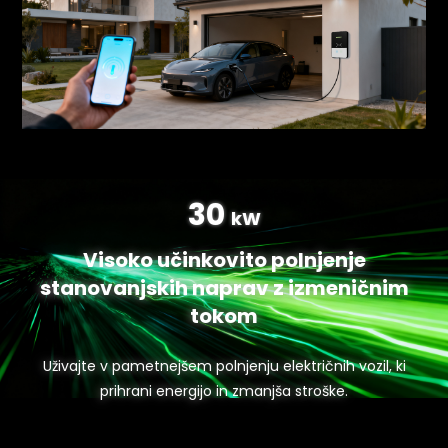
30
kW
Visoko učinkovito polnjenje
stanovanjskih naprav z izmeničnim
tokom
Uživajte v pametnejšem polnjenju električnih vozil, ki
prihrani energijo in zmanjša stroške.