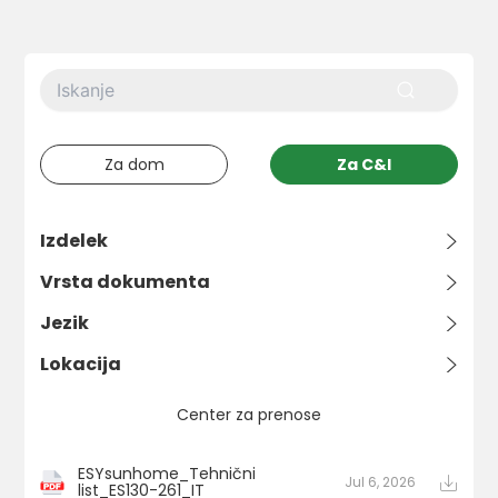
Za dom
Za C&I
>
Izdelek
>
Vrsta dokumenta
>
Jezik
>
Lokacija
Center za prenose
ESYsunhome_Tehnični
Jul 6, 2026
list_ES130-261_IT