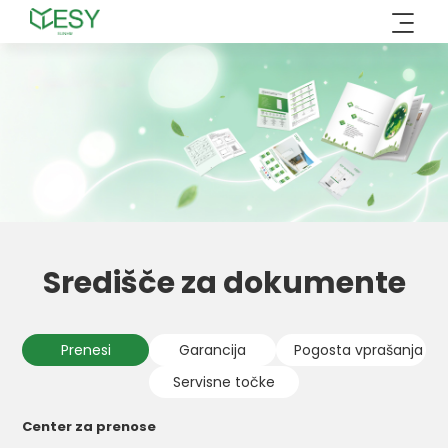
Preskoči
na
vsebino
Središče za dokumente
Prenesi
Garancija
Pogosta vprašanja
Servisne točke
Center za prenose