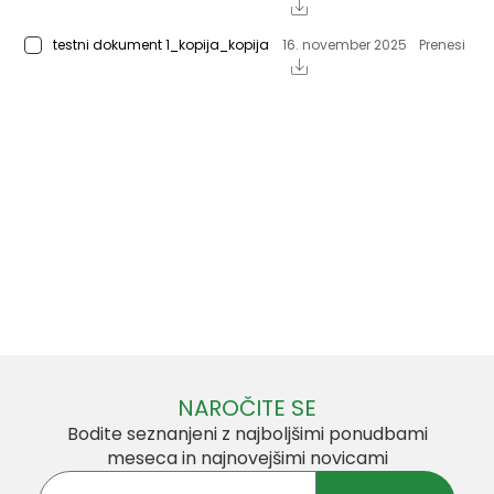
testni dokument 1_kopija_kopija
16. november 2025
Prenesi
NAROČITE SE
Bodite seznanjeni z najboljšimi ponudbami
meseca in najnovejšimi novicami
Vnesite