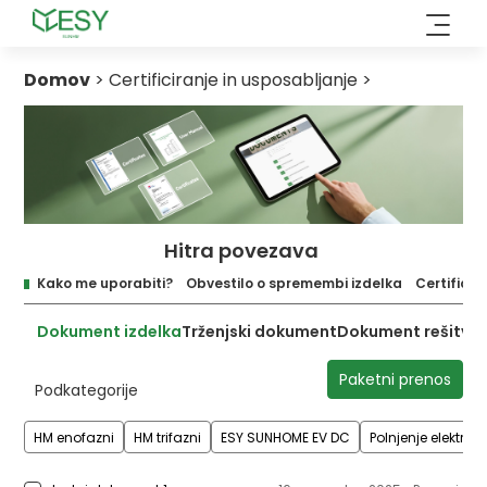
Preskoči
na
vsebino
Domov
>
Certificiranje in usposabljanje
>
Hitra povezava
Kako me uporabiti?
Obvestilo o spremembi izdelka
Certificira
Dokument izdelka
Trženjski dokument
Dokument rešitve
Paketni prenos
Podkategorije
HM enofazni
HM trifazni
ESY SUNHOME EV DC
Polnjenje električ