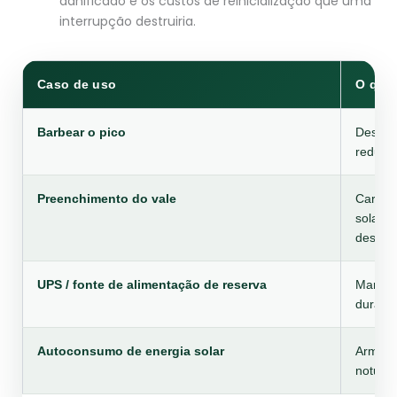
danificado e os custos de reinicialização que uma
interrupção destruiria.
Caso de uso
O que 
Barbear o pico
Descar
reduzir
Preenchimento do vale
Carrega
solar o
descarr
UPS / fonte de alimentação de reserva
Mantém
durante
Autoconsumo de energia solar
Armaze
noturno