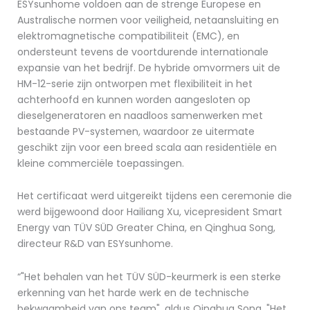
ESYsunhome voldoen aan de strenge Europese en
Australische normen voor veiligheid, netaansluiting en
elektromagnetische compatibiliteit (EMC), en
ondersteunt tevens de voortdurende internationale
expansie van het bedrijf. De hybride omvormers uit de
HM-12-serie zijn ontworpen met flexibiliteit in het
achterhoofd en kunnen worden aangesloten op
dieselgeneratoren en naadloos samenwerken met
bestaande PV-systemen, waardoor ze uitermate
geschikt zijn voor een breed scala aan residentiële en
kleine commerciële toepassingen.
Het certificaat werd uitgereikt tijdens een ceremonie die
werd bijgewoond door Hailiang Xu, vicepresident Smart
Energy van TÜV SÜD Greater China, en Qinghua Song,
directeur R&D van ESYsunhome.
“"Het behalen van het TÜV SÜD-keurmerk is een sterke
erkenning van het harde werk en de technische
bekwaamheid van ons team", aldus Qinghua Song. "Het