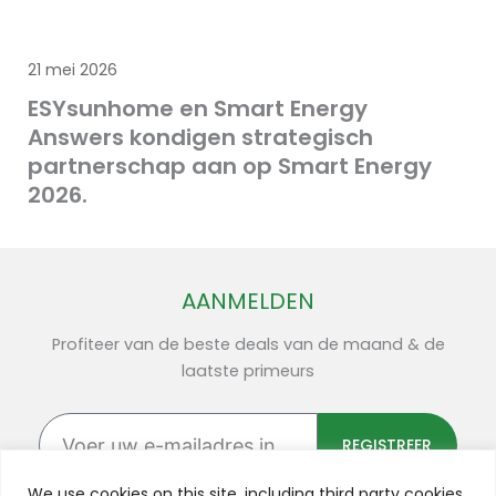
21 mei 2026
ESYsunhome en Smart Energy
Answers kondigen strategisch
partnerschap aan op Smart Energy
2026.
AANMELDEN
Profiteer van de beste deals van de maand & de
laatste primeurs
Voer
uw
REGISTREER
e-
mailadres
We use cookies on this site, including third party cookies,