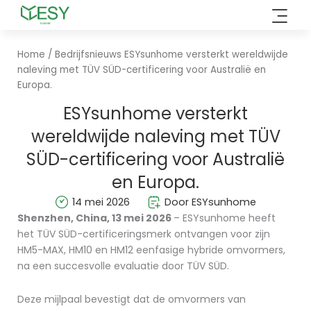
Overslaan
naar
inhoud
Home
/
Bedrijfsnieuws
ESYsunhome versterkt wereldwijde
naleving met TÜV SÜD-certificering voor Australië en
Europa.
ESYsunhome versterkt
wereldwijde naleving met TÜV
SÜD-certificering voor Australië
en Europa.
14 mei 2026
Door ESYsunhome
Shenzhen,
China, 13 mei 2026
– ESYsunhome heeft
het TÜV SÜD-certificeringsmerk ontvangen voor zijn
HM5-MAX, HM10 en HM12 eenfasige hybride omvormers,
na een succesvolle evaluatie door TÜV SÜD.
Deze mijlpaal bevestigt dat de omvormers van