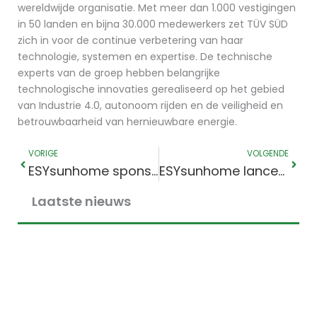
wereldwijde organisatie. Met meer dan 1.000 vestigingen
in 50 landen en bijna 30.000 medewerkers zet TÜV SÜD
zich in voor de continue verbetering van haar
technologie, systemen en expertise. De technische
experts van de groep hebben belangrijke
technologische innovaties gerealiseerd op het gebied
van Industrie 4.0, autonoom rijden en de veiligheid en
betrouwbaarheid van hernieuwbare energie.
Prev
Volg
VORIGE
VOLGENDE
ESYsunhome sponsort belangrijk partnerschap tussen Renewables Warehouse en Perth Glory Football Club
ESYsunhome lanceert een nieuwe officiële Facebookpagina.
Laatste nieuws