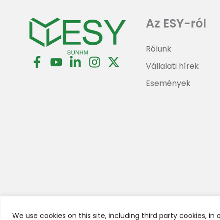
cí
Az ESY-ról
Rólunk
F
Y
L
I
X
Vállalati hírek
a
o
i
n
-
c
u
n
s
t
Események
e
t
k
t
w
b
u
e
a
i
o
b
d
g
t
o
e
i
r
t
k
n
a
e
-
-
m
r
f
i
n
We use cookies on this site, including third party cookies, in