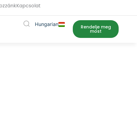
hozzánk
Kapcsolat
Hungarian
a
t megnyitása
Rendelje meg
most
a válaszunkra!