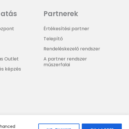
atás
Partnerek
központ
Értékesítési partner
Telepítő
Rendeléskezelő rendszer
ás Outlet
A partner rendszer
műszerfalai
és képzés
enhanced