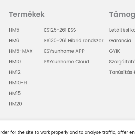
mét
Termékek
Támog
HM5
ES125-261 ESS
Letöltési 
HM6
ES130-261 Hibrid rendszer
Garancia
HM5-MAX
ESYsunhome APP
GYIK
HM10
ESYsunhome Cloud
Szolgáltat
HM12
Tanúsítás 
HM10-H
HM15
HM20
 order for the site to work properly and to analyse traffic, offer 