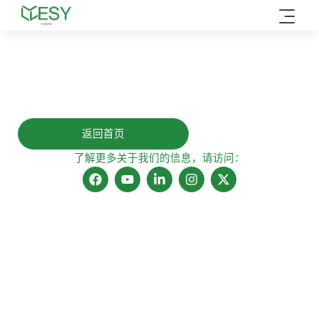
跳
至
内
提交成功，请留意我们的回
容
复！
返回首页
了解更多关于我们的信息，请访问：
在
Y
L
I
X
F
o
i
n
-
a
u
n
s
t
c
t
k
t
w
e
u
e
a
i
b
b
d
g
t
o
e
i
r
t
o
n
a
e
k
-
m
r
上
i
n