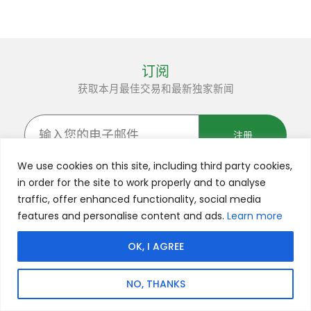
订阅
获取本月最佳交易和最新独家新闻
输
入
注册
您
的
We use cookies on this site, including third party cookies,
电
in order for the site to work properly and to analyse
子
traffic, offer enhanced functionality, social media
邮
F
Y
L
I
X
features and personalise content and ads.
Learn more
件
a
o
i
n
-
c
u
n
s
t
OK, I AGREE
e
t
k
t
w
隐私
Cookie
条款
Impressum（德
版权所有 © 2022 Flick
b
u
e
a
i
政策
政策
和条
国）
Tech。保留所有权利
NO, THANKS
件
o
b
d
g
t