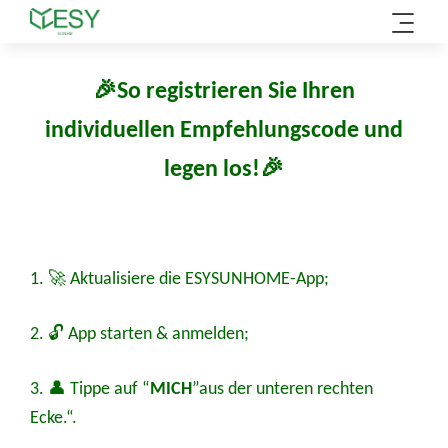
Zum
Inhalt
springen
🎉So registrieren Sie Ihren
individuellen Empfehlungscode und
legen los!🎉
1. 🚀 Aktualisiere die ESYSUNHOME-App;
2. 🔓 App starten & anmelden;
3. 👤 Tippe auf “
MICH
”aus der unteren rechten
Ecke.“.