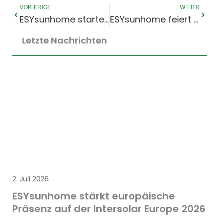
Prev
Weit
VORHERIGE
WEITER
ESYsunhome startet neue offizielle Facebook-Seite
ESYsunhome feiert herausragende Leistungen seiner Vertriebspartner mit Energy Spurt auf der Smart Energy 2026
Letzte Nachrichten
2. Juli 2026
ESYsunhome stärkt europäische
Präsenz auf der Intersolar Europe 2026