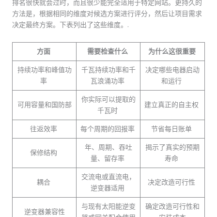
排名很快就会过时，而且很少能完全适用于特定网站。更持久的
方法是，根据相同的维度对候选方案进行评分，然后让项目需求
决定最终方案。下表列出了这些维度。.
方面
需要检查什么
为什么这很重要
持续功率和峰值功
千瓦持续功率和千
决定哪些电器启动
率
瓦浪涌功率
和运行
你实际可以提取的
可用容量和国防部
建立真正的自主权
千瓦时
往返效率
每个周期的回报率
节省每日账单
年、周期、吞吐
揭示了真实的预期
保修结构
量、留存率
寿命
交流电或直流电，
耦合
决定改造可行性
逆变器适用
与现有太阳能逆变
确定改造可行性和
逆变器兼容性