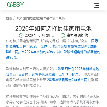
跳
至
内
首页
/
博客
如何选择2026年最佳家用电池
容
2026年如何选择最佳家用电池
2026 年 6 月 29 日
由力胜源提供
住宅和并网电池储能已成为电力系统中增长最快的部分。.
国际
能源署报告称，2025年全球电池新增装机容量将达到创纪录的
108吉瓦，比2024年增加约40%，其中磷酸铁锂电池的部署量约
占90%。
.
欧洲和澳大利亚市场均大幅扩张。.
欧盟预计在2025年新增电池
容量27.1吉瓦时，这将是其连续第十二年创下纪录。
, 澳大利亚的
电表后新增装机容量上升至
2025年装机容量为4.6吉瓦
在联邦
政府激励措施的推动下。.
这种规模效应促使数十个品牌涌入家用市场，它们的规格表大同
小异，化学成分也十分相似。如今，选择合适的系统不再仅仅取