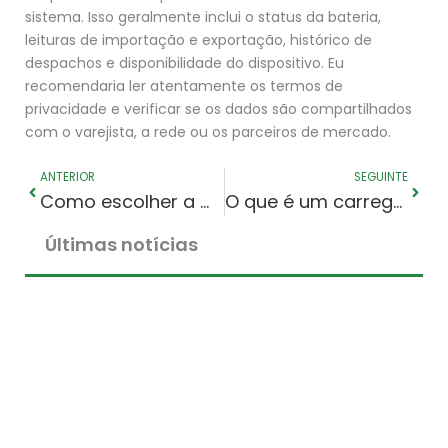
sistema. Isso geralmente inclui o status da bateria,
leituras de importação e exportação, histórico de
despachos e disponibilidade do dispositivo. Eu
recomendaria ler atentamente os termos de
privacidade e verificar se os dados são compartilhados
com o varejista, a rede ou os parceiros de mercado.
Anterior
Segu
ANTERIOR
SEGUINTE
Como escolher a melhor bateria residencial em 2026
O que é um carregador bidirecional para veículos elétricos? V2H e V2G
Últimas notícias