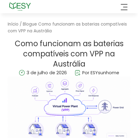
Saltar
para
o
Início
/
Blogue
Como funcionam as baterias compatíveis
conteúdo
com VPP na Austrália
Como funcionam as baterias
compatíveis com VPP na
Austrália
3 de julho de 2026
Por ESYsunhome