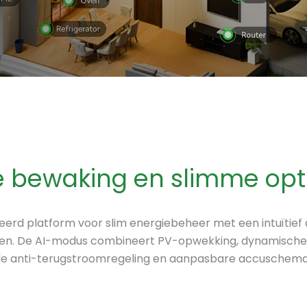
e bewaking en slimme opti
rd platform voor slim energiebeheer met een intuïtief
en. De AI-modus combineert PV-opwekking, dynamische ta
de anti-terugstroomregeling en aanpasbare accuschema's g