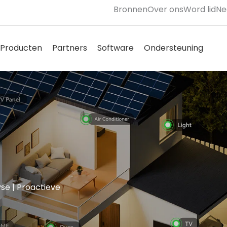
Bronnen
Over ons
Word lid
Ne
pen Solutions
Open Products
Open Partners
Open Software
Open
Producten
Partners
Software
Ondersteuning
yse | Proactieve