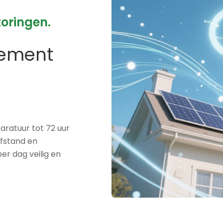
toringen.
gement
ratuur tot 72 uur
afstand en
er dag veilig en