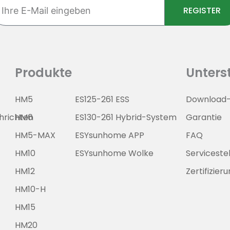
re
REGISTER
il
ngeben
Produkte
Unters
HM5
ES125-261 ESS
Download-
richten
HM6
ES130-261 Hybrid-System
Garantie
HM5-MAX
ESYsunhome APP
FAQ
HM10
ESYsunhome Wolke
Servicestel
HM12
Zertifizier
HM10-H
HM15
HM20