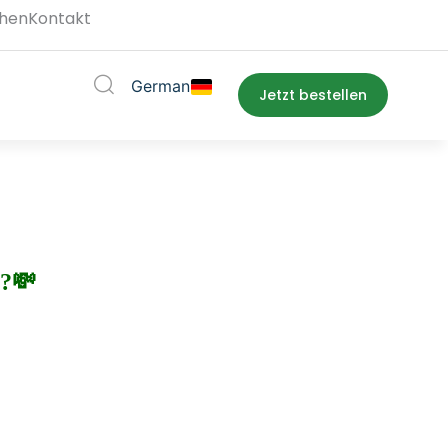
hen
Kontakt
German
upport
Jetzt bestellen
n?
💸