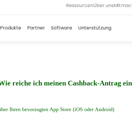
Ressourcen
Über uns
Mitmac
ffen Solutions
Offen Products
Offen Partners
Offen Software
Offen S
Produkte
Partner
Software
Unterstützung
Wie reiche ich meinen Cashback-Antrag ei
er Ihren bevorzugten App Store (iOS oder Android)