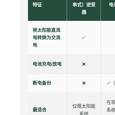
特征
串式）逆变
电
器
将太阳能直流
电转换为交流
✅
电
电池充电/放电
❌
断电备份
❌
✅
在
仅限太阳能
最适合
系
系统