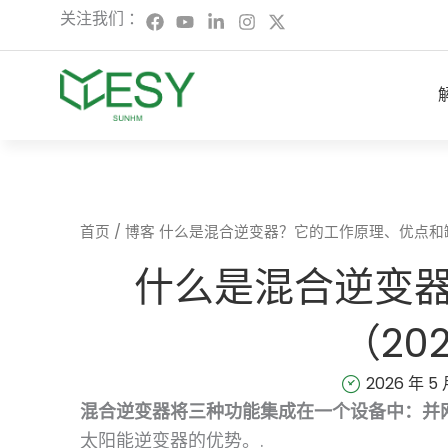
跳
在
Y
L
I
X
关注我们 ：
F
o
i
n
-
至
a
u
n
s
t
内
c
t
k
t
w
容
e
u
e
a
i
b
b
d
g
t
o
e
i
r
t
o
n
a
e
k
-
m
r
上
i
n
首页
/
博客
什么是混合逆变器？它的工作原理、优点和缺点
什么是混合逆变
（20
2026 年 5 
混合逆变器将三种功能集成在一个设备中：并网
太阳能逆变器的优势。.