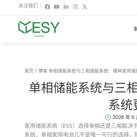
跳
在
Y
L
I
X
关注我们 ：
F
o
i
n
-
至
a
u
n
s
t
内
c
t
k
t
w
容
e
u
e
a
i
b
b
d
g
t
o
e
i
r
t
o
n
a
e
k
-
m
r
上
i
n
首页
/
博客
单相储能系统与三相储能系统：哪种家用储
单相储能系统与三
系统
2026 年 6 
家用储能系统（ESS）选择单相还是三相取决
系统，单相家用电池几乎是唯一可行的选择，