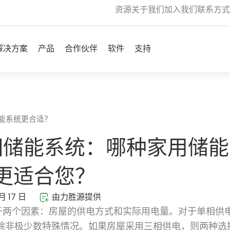
资源
关于我们
加入我们
联系方式
开放 Solutions
开放 Products
开放 Partners
开放 Software
开放 Support
解决方案
产品
合作伙伴
软件
支持
能系统更合适？
相储能系统：哪种家用储能
更适合您？
月 17 日
由力胜源提供
于两个因素：房屋的供电方式和实际用电量。对于单相供
除非极少数特殊情况。如果房屋采用三相供电，则两种选