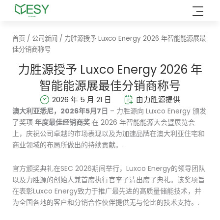
跳
至
内
首页
/
公司新闻
/ 力胜源授予 Luxco Energy 2026 年智能能源展最
容
佳分销商称号
力胜源授予 Luxco Energy 2026 年
智能能源展最佳分销商称号
2026 年 5 月 21 日
由力胜源提供
澳大利亚悉尼，2026年5月7日
– 力胜源向 Luxco Energy 颁发
了奖项
年度最佳经销商奖
在 2026 年智能能源大会暨展览会
上，庆祝公司卓越的市场表现以及为加速品牌在澳大利亚住宅和
商业领域的布局所做出的持续贡献。.
官方颁奖典礼在SEC 2026期间举行，Luxco Energy的领导团队
以及力胜源的创始人兼首席执行官李子清出席了典礼。该奖项旨
在表彰Luxco Energy致力于推广最先进的高质量储能技术，并
为全国各地的客户和分销合作伙伴提供无与伦比的技术支持。.